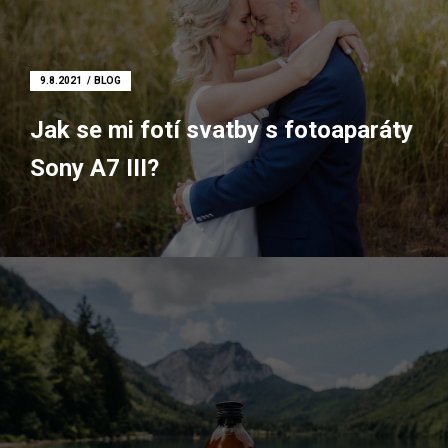
Kameraman
Focení nemovitostí
9.8.2021
BLOG
Fotoateliér
Jak se mi fotí svatby s fotoaparáty
Fotokoutek
Sony A7 III?