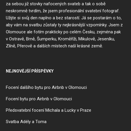
za sebou již stovky nafocených svateb a tak o sobě
neskromně tvrdím, že jsem profesionální svatební fotograf.
Užijte si svůj den naplno a bez starostí. Já se postarám o to,
aby vám na svatbu zůstaly ty nejkrásnější vzpomínky. Jsem z
Olomouce
ale fotím prakticky po celém Česku, zejména pak
v
Ostravě
,
Brně
,
Šumperku
,
Kroměříži
,
Mikulově
,
Jeseníku
,
Zlíně
,
Přerově
a dalších místech naší krásné země.
NEJNOVĚJŠÍ PŘÍSPĚVKY
Focení dalšího bytu pro Airbnb v Olomouci
Focení bytu pro Airbnb v Olomouci
Předsvatební focení Michala a Lucky v Praze
Svatba Adély a Toma