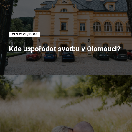
Rodinné fotografování
Firemní focení
Fotoateliér Olomouc
24.9.2021
BLOG
Dokument
Kde uspořádat svatbu v Olomouci?
Svatební focení
Těhotenské focení
Focení párů
Rodinné focení
Firemní focení