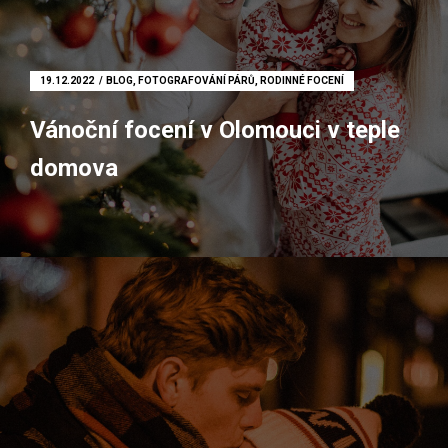
Kameraman
Focení nemovitostí
19.12.2022
BLOG
,
FOTOGRAFOVÁNÍ PÁRŮ
,
RODINNÉ FOCENÍ
Fotoateliér
Vánoční focení v Olomouci v teple
Fotokoutek
domova