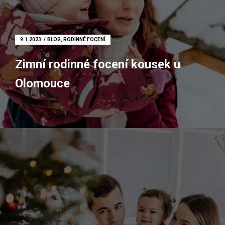
Rodinné fotografování
Firemní focení
9.1.2023
BLOG
,
RODINNÉ FOCENÍ
Fotoateliér Olomouc
Zimní rodinné focení kousek u
Dokument
Olomouce
Svatební focení
Těhotenské focení
Focení párů
Rodinné focení
Firemní focení