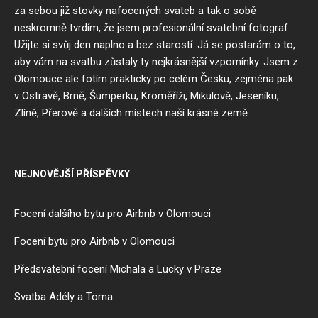
za sebou již stovky nafocených svateb a tak o sobě
neskromně tvrdím, že jsem profesionální svatební fotograf.
Užijte si svůj den naplno a bez starostí. Já se postarám o to,
aby vám na svatbu zůstaly ty nejkrásnější vzpomínky. Jsem z
Olomouce
ale fotím prakticky po celém Česku, zejména pak
v
Ostravě
,
Brně
,
Šumperku
,
Kroměříži
,
Mikulově
,
Jeseníku
,
Zlíně
,
Přerově
a dalších místech naší krásné země.
NEJNOVĚJŠÍ PŘÍSPĚVKY
Focení dalšího bytu pro Airbnb v Olomouci
Focení bytu pro Airbnb v Olomouci
Předsvatební focení Michala a Lucky v Praze
Svatba Adély a Toma