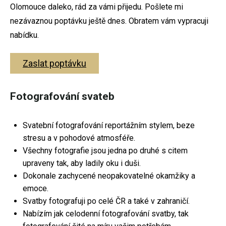
Olomouce daleko, rád za vámi přijedu. Pošlete mi
Svatební fotografie
nezávaznou poptávku ještě dnes. Obratem vám vypracuji
nabídku.
Těhotenské focení
Fotografování párů
Zaslat poptávku
Rodinné fotografování
Fotografování svateb
Firemní focení
Fotoateliér Olomouc
Svatební fotografování reportážním stylem, beze
Dokument
stresu a v pohodové atmosféře.
Všechny fotografie jsou jedna po druhé s citem
upraveny tak, aby ladily oku i duši.
Dokonale zachycené neopakovatelné okamžiky a
emoce.
Svatební focení
Svatby fotografuji po celé ČR a také v zahraničí.
Nabízím jak celodenní fotografování svatby, tak
Těhotenské focení