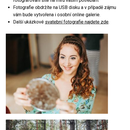
fotografování šité na míru vašim potřebám.
Fotografie obdržíte na USB disku a v případě zájmu
Focení párů
vám bude vytvořena i osobní online galerie.
Rodinné focení
Další ukázkové
svatební fotografie najdete zde
.
Firemní focení
Kameraman
Focení nemovitostí
Fotoateliér
Fotokoutek