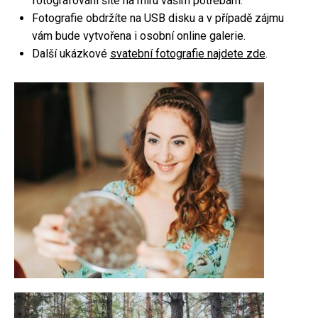
fotografování šité na míru vašim potřebám.
Fotografie obdržíte na USB disku a v případě zájmu
Focení párů
vám bude vytvořena i osobní online galerie.
Rodinné focení
Další ukázkové
svatební fotografie najdete zde
.
Firemní focení
Kameraman
Focení nemovitostí
Fotoateliér
Fotokoutek