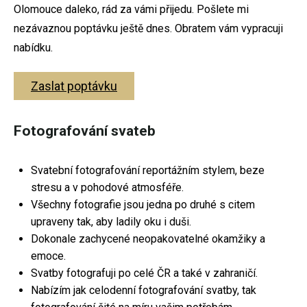
Olomouce daleko, rád za vámi přijedu. Pošlete mi
Svatební fotografie
nezávaznou poptávku ještě dnes. Obratem vám vypracuji
nabídku.
Těhotenské focení
Fotografování párů
Zaslat poptávku
Rodinné fotografování
Fotografování svateb
Firemní focení
Fotoateliér Olomouc
Svatební fotografování reportážním stylem, beze
Dokument
stresu a v pohodové atmosféře.
Všechny fotografie jsou jedna po druhé s citem
upraveny tak, aby ladily oku i duši.
Dokonale zachycené neopakovatelné okamžiky a
emoce.
Svatební focení
Svatby fotografuji po celé ČR a také v zahraničí.
Nabízím jak celodenní fotografování svatby, tak
Těhotenské focení