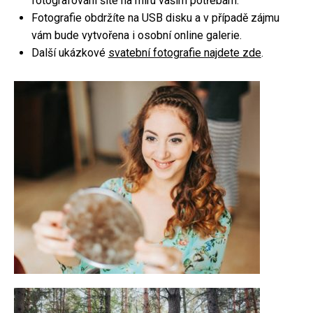
fotografování šité na míru vašim potřebám.
Fotografie obdržíte na USB disku a v případě zájmu
Focení párů
vám bude vytvořena i osobní online galerie.
Rodinné focení
Další ukázkové
svatební fotografie najdete zde
.
Firemní focení
Kameraman
Focení nemovitostí
Fotoateliér
Fotokoutek