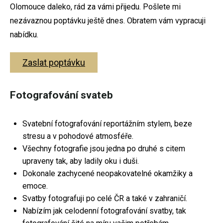
Olomouce daleko, rád za vámi přijedu. Pošlete mi
Svatební fotografie
nezávaznou poptávku ještě dnes. Obratem vám vypracuji
nabídku.
Těhotenské focení
Fotografování párů
Zaslat poptávku
Rodinné fotografování
Fotografování svateb
Firemní focení
Fotoateliér Olomouc
Svatební fotografování reportážním stylem, beze
Dokument
stresu a v pohodové atmosféře.
Všechny fotografie jsou jedna po druhé s citem
upraveny tak, aby ladily oku i duši.
Dokonale zachycené neopakovatelné okamžiky a
emoce.
Svatební focení
Svatby fotografuji po celé ČR a také v zahraničí.
Nabízím jak celodenní fotografování svatby, tak
Těhotenské focení