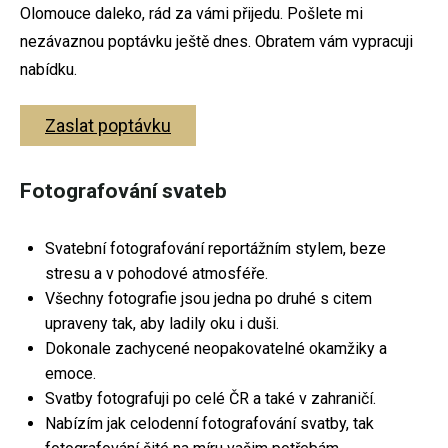
Olomouce daleko, rád za vámi přijedu. Pošlete mi
Svatební fotografie
nezávaznou poptávku ještě dnes. Obratem vám vypracuji
nabídku.
Těhotenské focení
Fotografování párů
Zaslat poptávku
Rodinné fotografování
Fotografování svateb
Firemní focení
Fotoateliér Olomouc
Svatební fotografování reportážním stylem, beze
Dokument
stresu a v pohodové atmosféře.
Všechny fotografie jsou jedna po druhé s citem
upraveny tak, aby ladily oku i duši.
Dokonale zachycené neopakovatelné okamžiky a
emoce.
Svatební focení
Svatby fotografuji po celé ČR a také v zahraničí.
Nabízím jak celodenní fotografování svatby, tak
Těhotenské focení