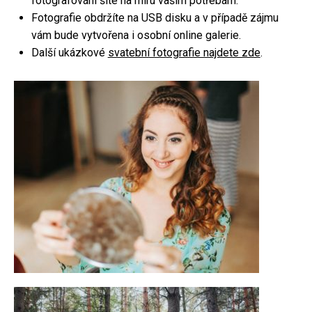
fotografování šité na míru vašim potřebám.
Fotografie obdržíte na USB disku a v případě zájmu
Focení párů
vám bude vytvořena i osobní online galerie.
Rodinné focení
Další ukázkové
svatební fotografie najdete zde
.
Firemní focení
Kameraman
Focení nemovitostí
Fotoateliér
Fotokoutek