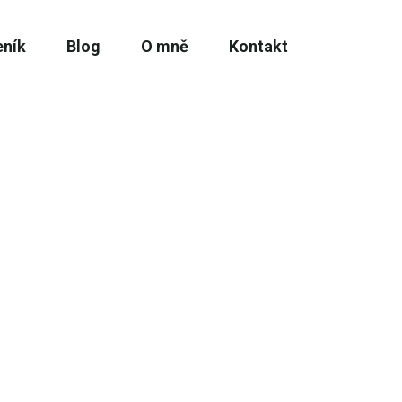
eník
Blog
O mně
Kontakt
 Prohlédněte si fotogalerii a pošlete nazávaznou
olík