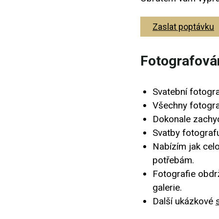
Zaslat poptávku
Fotografová
Svatební fotogr
Všechny fotograf
Dokonale zachy
Svatby fotografu
Nabízím jak celo
potřebám.
Fotografie obdr
galerie.
Další ukázkové