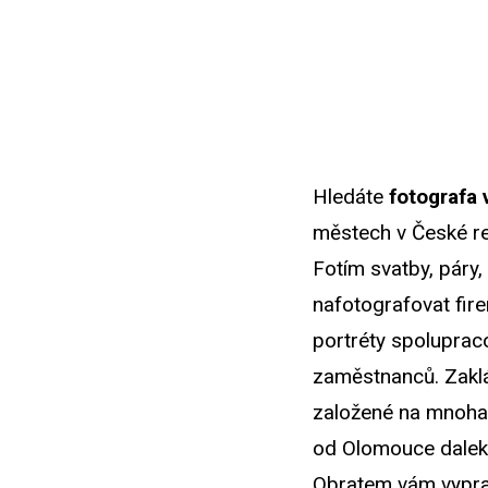
Hledáte
fotografa 
městech v České re
Fotím svatby, páry
nafotografovat fire
portréty spolupraco
zaměstnanců. Zaklá
založené na mnohal
od Olomouce daleko
Obratem vám vyprac