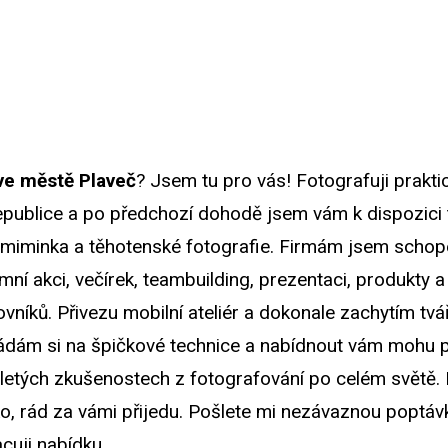
ve městě Plaveč
? Jsem tu pro vás! Fotografuji prakti
publice a po předchozí dohodě jsem vám k dispozici t
, miminka a těhotenské fotografie. Firmám jsem schop
mní akci, večírek, teambuilding, prezentaci, produkty a
vníků. Přivezu mobilní ateliér a dokonale zachytím tvá
dám si na špičkové technice a nabídnout vám mohu p
etých zkušenostech z fotografování po celém světě. 
, rád za vámi přijedu. Pošlete mi nezávaznou poptávk
uji nabídku.