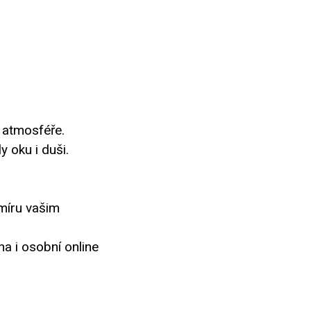
 atmosféře.
 oku i duši.
 míru vašim
a i osobní online