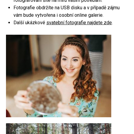
fotografování šité na míru vašim potřebám.
Fotografie obdržíte na USB disku a v případě zájmu
Focení párů
vám bude vytvořena i osobní online galerie.
Rodinné focení
Další ukázkové
svatební fotografie najdete zde
.
Firemní focení
Kameraman
Focení nemovitostí
Fotoateliér
Fotokoutek