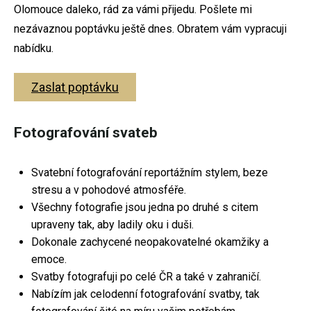
Olomouce daleko, rád za vámi přijedu. Pošlete mi
Svatební fotografie
nezávaznou poptávku ještě dnes. Obratem vám vypracuji
nabídku.
Těhotenské focení
Fotografování párů
Zaslat poptávku
Rodinné fotografování
Fotografování svateb
Firemní focení
Fotoateliér Olomouc
Svatební fotografování reportážním stylem, beze
Dokument
stresu a v pohodové atmosféře.
Všechny fotografie jsou jedna po druhé s citem
upraveny tak, aby ladily oku i duši.
Dokonale zachycené neopakovatelné okamžiky a
emoce.
Svatební focení
Svatby fotografuji po celé ČR a také v zahraničí.
Nabízím jak celodenní fotografování svatby, tak
Těhotenské focení