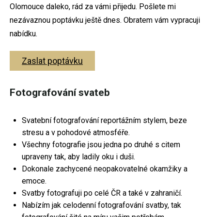
Olomouce daleko, rád za vámi přijedu. Pošlete mi
Svatební fotografie
nezávaznou poptávku ještě dnes. Obratem vám vypracuji
nabídku.
Těhotenské focení
Fotografování párů
Zaslat poptávku
Rodinné fotografování
Fotografování svateb
Firemní focení
Fotoateliér Olomouc
Svatební fotografování reportážním stylem, beze
Dokument
stresu a v pohodové atmosféře.
Všechny fotografie jsou jedna po druhé s citem
upraveny tak, aby ladily oku i duši.
Dokonale zachycené neopakovatelné okamžiky a
emoce.
Svatební focení
Svatby fotografuji po celé ČR a také v zahraničí.
Nabízím jak celodenní fotografování svatby, tak
Těhotenské focení