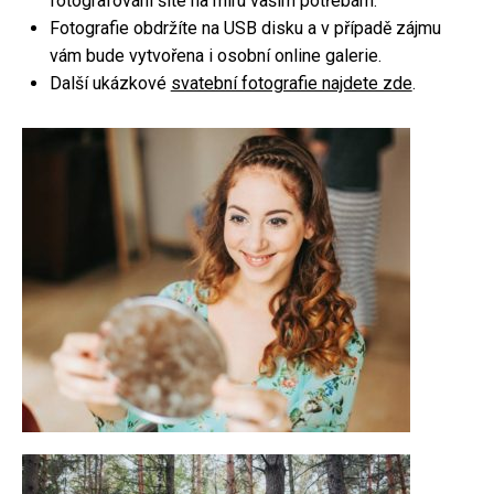
fotografování šité na míru vašim potřebám.
Fotografie obdržíte na USB disku a v případě zájmu
Focení párů
vám bude vytvořena i osobní online galerie.
Rodinné focení
Další ukázkové
svatební fotografie najdete zde
.
Firemní focení
Kameraman
Focení nemovitostí
Fotoateliér
Fotokoutek