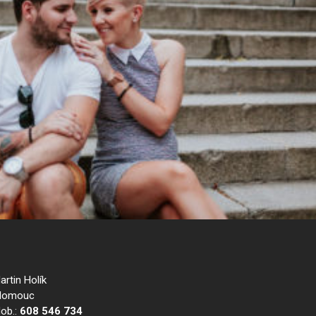
artin Holík
lomouc
ob.:
608 546 734