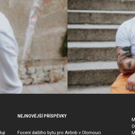
NEJNOVĚJŠÍ PŘÍSPĚVKY
M
O
luji
Focení dalšího bytu pro Airbnb v Olomouci
M