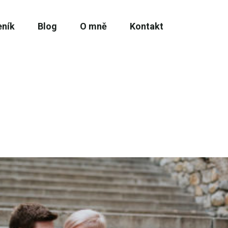
eník
Blog
O mně
Kontakt
 Prohlédněte si fotogalerii a pošlete nazávaznou
olík