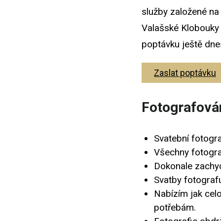
služby založené na
Valašské Klobouky 
poptávku ještě dne
Zaslat poptávku
Fotografová
Svatební fotogr
Všechny fotograf
Dokonale zachy
Svatby fotografu
Nabízím jak celo
potřebám.