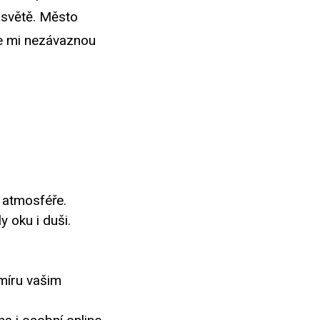
 světě. Město
te mi nezávaznou
 atmosféře.
 oku i duši.
 míru vašim