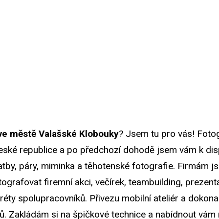
 ve městě Valašské Klobouky
? Jsem tu pro vás! Fotog
ské republice a po předchozí dohodě jsem vám k disp
vatby, páry, miminka a těhotenské fotografie. Firmám 
ografovat firemní akci, večírek, teambuilding, prezent
réty spolupracovníků. Přivezu mobilní ateliér a dokona
. Zakládám si na špičkové technice a nabídnout vám