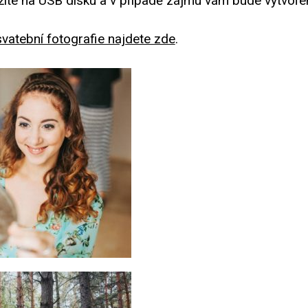
žíte na USB disku a v případě zájmu vám bude vytvořen
svatební fotografie najdete zde
.