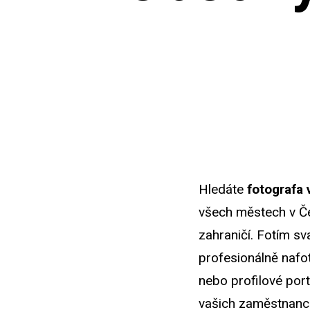
Hledáte
fotografa
všech městech v Če
zahraničí. Fotím s
profesionálně nafot
nebo profilové port
vašich zaměstnanců