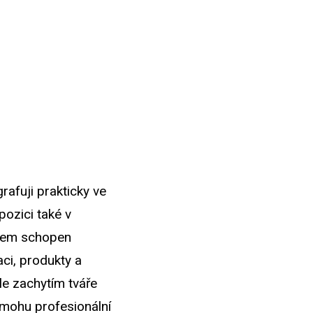
rafuji prakticky ve
ozici také v
jsem schopen
aci, produkty a
le zachytím tváře
 mohu profesionální