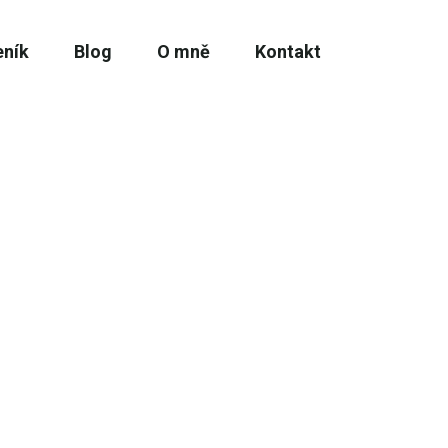
eník
Blog
O mně
Kontakt
 Prohlédněte si fotogalerii a pošlete nazávaznou
olík