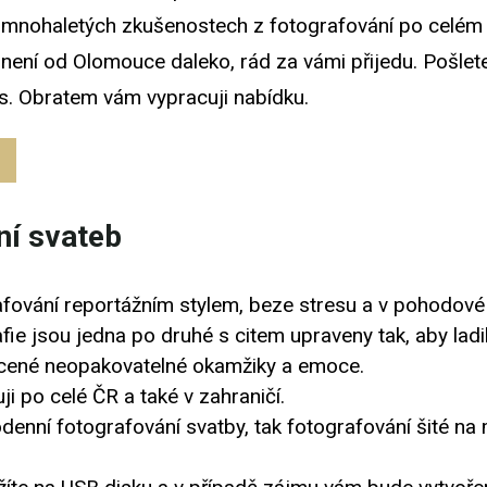
 mnohaletých zkušenostech z fotografování po celém
není od Olomouce daleko, rád za vámi přijedu. Pošle
s. Obratem vám vypracuji nabídku.
ní svateb
afování reportážním stylem, beze stresu a v pohodové
ie jsou jedna po druhé s citem upraveny tak, aby ladily
cené neopakovatelné okamžiky a emoce.
ji po celé ČR a také v zahraničí.
denní fotografování svatby, tak fotografování šité na